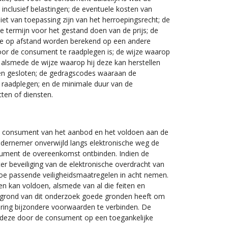
s inclusief belastingen; de eventuele kosten van
et van toepassing zijn van het herroepingsrecht; de
e termijn voor het gestand doen van de prijs; de
tie op afstand worden berekend op een andere
oor de consument te raadplegen is; de wijze waarop
alsmede de wijze waarop hij deze kan herstellen
en gesloten; de gedragscodes waaraan de
raadplegen; en de minimale duur van de
ten of diensten.
e consument van het aanbod en het voldoen aan de
ndernemer onverwijld langs elektronische weg de
nsument de overeenkomst ontbinden. Indien de
r beveiliging van de elektronische overdracht van
toe passende veiligheidsmaatregelen in acht nemen.
en kan voldoen, alsmede van al die feiten en
 grond van dit onderzoek goede gronden heeft om
ering bijzondere voorwaarden te verbinden. De
at deze door de consument op een toegankelijke