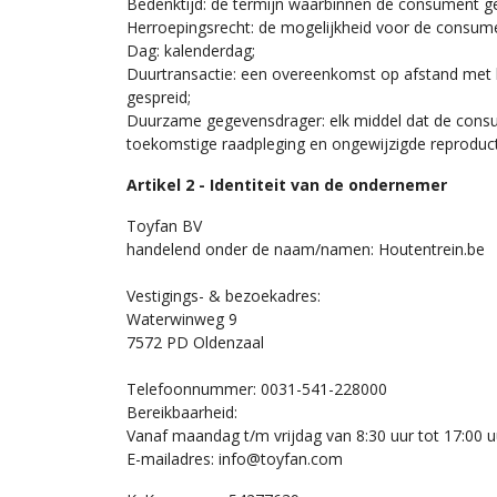
Bedenktijd: de termijn waarbinnen de consument ge
Herroepingsrecht: de mogelijkheid voor de consume
Dag: kalenderdag;
Duurtransactie: een overeenkomst op afstand met be
gespreid;
Duurzame gegevensdrager: elk middel dat de consume
toekomstige raadpleging en ongewijzigde reproduct
Artikel 2 - Identiteit van de ondernemer
Toyfan BV
handelend onder de naam/namen: Houtentrein.be
Vestigings- & bezoekadres:
Waterwinweg 9
7572 PD Oldenzaal
Telefoonnummer: 0031-541-228000
Bereikbaarheid:
Vanaf maandag t/m vrijdag van 8:30 uur tot 17:00 u
E-mailadres: info@toyfan.com