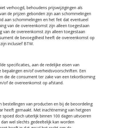
et verhoogd, behoudens prijswijzigingen als
arvan de prijzen gebonden zijn aan schommelingen
id aan schommelingen en het feit dat eventueel
ming van de overeenkomst zijn alleen toegestaan
ing van de overeenkomst zijn alleen toegestaan
 consument de bevoegdheid heeft de overeenkomst op
ijn inclusief BTW.
 specificaties, aan de redelijke eisen van
 bepalingen en/of overheidsvoorschriften. Een
gen die de consument ter zake van een tekortkoming
en/of de overeenkomst op afstand.
n bestellingen van producten en bij de beoordeling
baar heeft gemaakt. Met inachtneming van hetgeen
e spoed doch uiterlijk binnen 100 dagen uitvoeren
t dan wel slechts gedeeltelijk kan worden
ment heeft in dat geval het recht om de