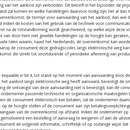
ng van het aanbod zijn verbonden. Dit betreft in het bijzonder: de prij
and zal komen en welke handelingen daarvoor nodig zijn; het al dan ni
 overeenkomst; de termijn voor aanvaarding van het aanbod, dan wel d
nd indien de kosten van het gebruik van de techniek voor communica
omst na de totstandkoming wordt gearchiveerd, op welke wijze deze v
 van door hem niet gewilde handelingen op de hoogte kan geraken, 
uele talen waarin, naast het Nederlands, de overeenkomst kan word
arop de consument deze gedragscodes langs elektronische weg kan 
mst die strekt tot voortdurende of periodieke aflevering van produc
epaalde in lid 4, tot stand op het moment van aanvaarding door d
 het aanbod langs elektronische weg heeft aanvaard, bevestigt de o
ng de ontvangst van deze aanvaarding niet is bevestigd, kan de co
e ondernemer passende technische en organisatorische maatregelen te
ndien de consument elektronisch kan betalen, zal de ondernemer daar
 op de hoogte stellen of de consument aan zijn betalingsverplichting
d aangaan van de overeenkomst op afstand. Indien de ondernemer op
d gemotiveerd een bestelling of aanvraag te weigeren of aan de uitvo
nsument de volgende informatie, schriftelijk of op zodanige wijze d