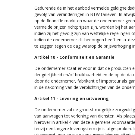
Gedurende de in het aanbod vermelde geldigheidsdu
gevolg van veranderingen in BTW tarieven. In afwi
op de financi‘le markt en waar de ondernemer geen
vermelde prijzen richtprijzen zijn, worden bij het
indien zij het gevolg zijn van wettelijke regeling
indien de ondernemer dit bedongen heeft en: a. dez
te zeggen tegen de dag waarop de prijsverhoging in
Artikel 10 - Conformiteit en Garantie
De ondernemer staat er voor in dat de producten en
deugdelijkheid en/of bruikbaarheid en de op de da
door de ondernemer, fabrikant of importeur als ga
in de nakoming van de verplichtingen van de onde
Artikel 11 - Levering en uitvoering
De ondernemer zal de grootst mogelijke zorgvuldigh
van aanvragen tot verlening van diensten. Als plaa
hierover in artikel 4 van deze algemene voorwaarde
tenzij een langere leveringstermijn is afgesproken. 
uitgevoerd, ontvangt de consument hiervan uiterlijk