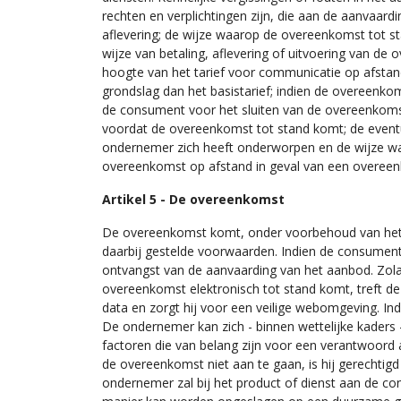
rechten en verplichtingen zijn, die aan de aanvaardi
aflevering; de wijze waarop de overeenkomst tot st
wijze van betaling, aflevering of uitvoering van de
hoogte van het tarief voor communicatie op afsta
grondslag dan het basistarief; indien de overeenk
de consument voor het sluiten van de overeenkomst
voordat de overeenkomst tot stand komt; de event
ondernemer zich heeft onderworpen en de wijze wa
overeenkomst op afstand in geval van een overeenko
Artikel 5 - De overeenkomst
De overeenkomst komt, onder voorbehoud van het b
daarbij gestelde voorwaarden. Indien de consument
ontvangst van de aanvaarding van het aanbod. Zola
overeenkomst elektronisch tot stand komt, treft d
data en zorgt hij voor een veilige webomgeving. I
De ondernemer kan zich - binnen wettelijke kaders -
factoren die van belang zijn voor een verantwoor
de overeenkomst niet aan te gaan, is hij gerechtig
ondernemer zal bij het product of dienst aan de co