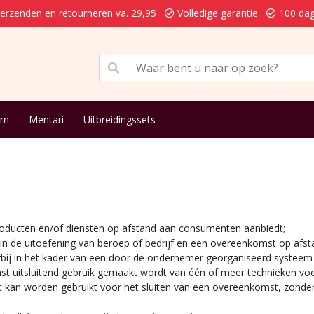
verzenden en retourneren va. 29,95
Volledige garantie
100 dag
rn
Mentari
Uitbreidingssets
roducten en/of diensten op afstand aan consumenten aanbiedt;
t in de uitoefening van beroep of bedrijf en een overeenkomst op af
ij in het kader van een door de ondernemer georganiseerd systeem 
mst uitsluitend gebruik gemaakt wordt van één of meer technieken vo
 kan worden gebruikt voor het sluiten van een overeenkomst, zonder