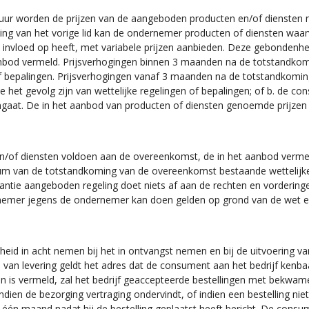
ur worden de prijzen van de aangeboden producten en/of diensten ni
jking van het vorige lid kan de ondernemer producten of diensten wa
 invloed op heeft, met variabele prijzen aanbieden. Deze gebondenhe
 aanbod vermeld. Prijsverhogingen binnen 3 maanden na de totstandko
en of bepalingen. Prijsverhogingen vanaf 3 maanden na de totstandkom
e het gevolg zijn van wettelijke regelingen of bepalingen; of b. de
gaat. De in het aanbod van producten of diensten genoemde prijzen z
/of diensten voldoen aan de overeenkomst, de in het aanbod vermelde
tum van de totstandkoming van de overeenkomst bestaande wettelijke
rantie aangeboden regeling doet niets af aan de rechten en vorderin
rnemer jegens de ondernemer kan doen gelden op grond van de wet 
eid in acht nemen bij het in ontvangst nemen en bij de uitvoering va
ts van levering geldt het adres dat de consument aan het bedrijf ken
n is vermeld, zal het bedrijf geaccepteerde bestellingen met bekwam
Indien de bezorging vertraging ondervindt, of indien een bestelling nie
 één maand nadat hij de bestelling geplaatst heeft bericht. De consu