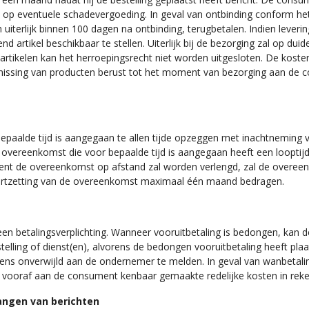
op eventuele schadevergoeding. In geval van ontbinding conform het 
iterlijk binnen 100 dagen na ontbinding, terugbetalen. Indien levering
artikel beschikbaar te stellen. Uiterlijk bij de bezorging zal op duid
artikelen kan het herroepingsrecht niet worden uitgesloten. De koste
missing van producten berust tot het moment van bezorging aan de co
paalde tijd is aangegaan te allen tijde opzeggen met inachtneming
vereenkomst die voor bepaalde tijd is aangegaan heeft een looptijd 
ent de overeenkomst op afstand zal worden verlengd, zal de overe
oortzetting van de overeenkomst maximaal één maand bedragen.
n betalingsverplichting. Wanneer vooruitbetaling is bedongen, kan 
telling of dienst(en), alvorens de bedongen vooruitbetaling heeft p
evens onverwijld aan de ondernemer te melden. In geval van wanbeta
 vooraf aan de consument kenbaar gemaakte redelijke kosten in reke
angen van berichten