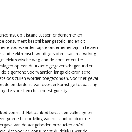
eenkomst op afstand tussen ondernemer en
 consument beschikbaar gesteld. Indien dit
mene voorwaarden bij de ondernemer zijn in te zien
and elektronisch wordt gesloten, kan in afwijking
ngs elektronische weg aan de consument ter
eslagen op een duurzame gegevensdrager. Indien
an de algemene voorwaarden langs elektronische
steloos zullen worden toegezonden. Voor het geval
weede en derde lid van overeenkomstige toepassing
ng die voor hem het meest gunstig is.
nbod vermeld. Het aanbod bevat een volledige en
 een goede beoordeling van het aanbod door de
eergave van de aangeboden producten en/of
tie, dat voor de consument duidelijk is wat de