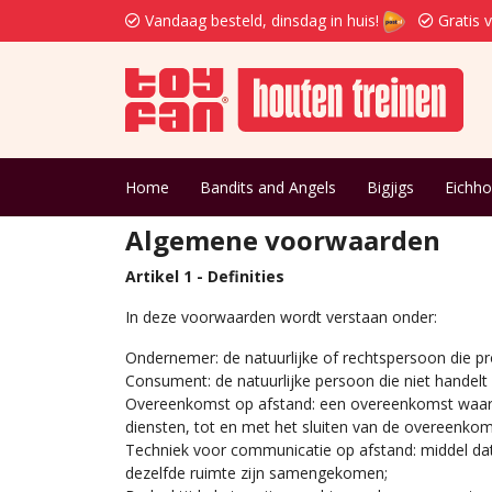
Vandaag besteld, dinsdag in huis!
Gratis 
Home
Bandits and Angels
Bigjigs
Eichho
Algemene voorwaarden
Artikel 1 - Definities
In deze voorwaarden wordt verstaan onder:
Ondernemer: de natuurlijke of rechtspersoon die p
Consument: de natuurlijke persoon die niet handel
Overeenkomst op afstand: een overeenkomst waarb
diensten, tot en met het sluiten van de overeenko
Techniek voor communicatie op afstand: middel dat
dezelfde ruimte zijn samengekomen;