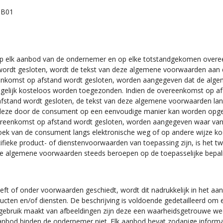
5B01
op elk aanbod van de ondernemer en op elke totstandgekomen over
rdt gesloten, wordt de tekst van deze algemene voorwaarden aan de
ereenkomst op afstand wordt gesloten, worden aangegeven dat de alge
elijk kosteloos worden toegezonden. Indien de overeenkomst op afst
 afstand wordt gesloten, de tekst van deze algemene voorwaarden la
t deze door de consument op een eenvoudige manier kan worden opg
de overeenkomst op afstand wordt gesloten, worden aangegeven waar v
ek van de consument langs elektronische weg of op andere wijze ko
ieke product- of dienstenvoorwaarden van toepassing zijn, is het t
ige algemene voorwaarden steeds beroepen op de toepasselijke bepali
ft of onder voorwaarden geschiedt, wordt dit nadrukkelijk in het aa
cten en/of diensten. De beschrijving is voldoende gedetailleerd om
gebruik maakt van afbeeldingen zijn deze een waarheidsgetrouwe w
 aanbod binden de ondernemer niet. Elk aanbod bevat zodanige informa