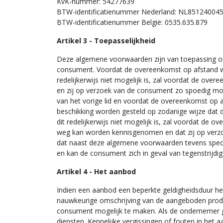
KvK-nummer: 54277639
BTW-identificatienummer Nederland: NL85124004
BTW-identificatienummer België: 0535.635.879
Artikel 3 - Toepasselijkheid
Deze algemene voorwaarden zijn van toepassing 
consument. Voordat de overeenkomst op afstand wo
redelijkerwijs niet mogelijk is, zal voordat de ov
en zij op verzoek van de consument zo spoedig mog
van het vorige lid en voordat de overeenkomst op
beschikking worden gesteld op zodanige wijze da
dit redelijkerwijs niet mogelijk is, zal voordat 
weg kan worden kennisgenomen en dat zij op verzo
dat naast deze algemene voorwaarden tevens specif
en kan de consument zich in geval van tegenstrijd
Artikel 4 - Het aanbod
Indien een aanbod een beperkte geldigheidsduur hee
nauwkeurige omschrijving van de aangeboden produ
consument mogelijk te maken. Als de ondernemer 
diensten. Kennelijke vergissingen of fouten in het