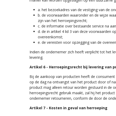
manier kan worden opgeslagen op een duurzame g
a. het bezoekadres van de vestiging van de o
b. de voorwaarden waaronder en de wijze waar
zijn van het herroepingsrecht;
c. de informatie over bestaande service na aa
d. de in artikel 4 lid 3 van deze voorwaarden
overeenkomst;
e. de vereisten voor opzegging van de overee
Indien de ondernemer zich heeft verplicht tot het le
levering.
Artikel 6 - Herroepingsrecht bij levering van 
Bij de aankoop van producten heeft de consument 
op de dag na ontvangst van het product door of n
product mag alleen retour worden gestuurd in de orig
herroepingsrecht gebruik maakt, zal hij het product 
ondernemer retourneren, conform de door de onderne
Artikel 7 - Kosten in geval van herroeping