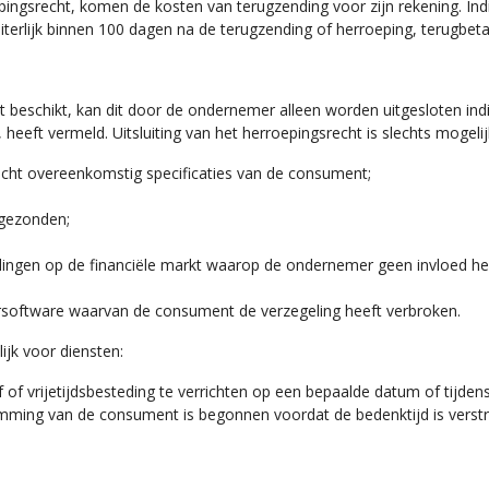
pingsrecht, komen de kosten van terugzending voor zijn rekening. In
terlijk binnen 100 dagen na de terugzending of herroeping, terugbeta
 beschikt, kan dit door de ondernemer alleen worden uitgesloten indi
 heeft vermeld. Uitsluiting van het herroepingsrecht is slechts mogeli
acht overeenkomstig specificaties van de consument;
ggezonden;
ingen op de financiële markt waarop de ondernemer geen invloed he
software waarvan de consument de verzegeling heeft verbroken.
ijk voor diensten:
jf of vrijetijdsbesteding te verrichten op een bepaalde datum of tijde
temming van de consument is begonnen voordat de bedenktijd is verst