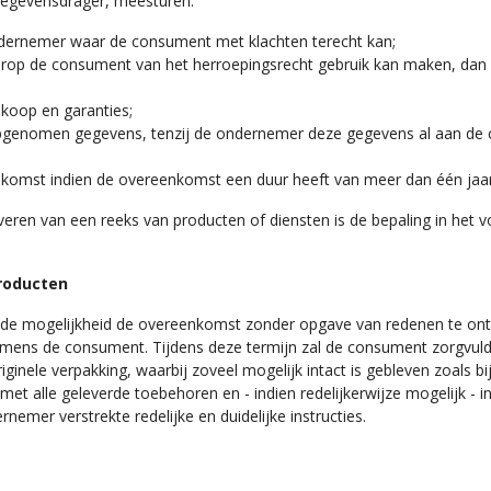
egevensdrager, meesturen:
ndernemer waar de consument met klachten terecht kan;
op de consument van het herroepingsrecht gebruik kan maken, dan we
nkoop en garanties;
 opgenomen gegevens, tenzij de ondernemer deze gegevens al aan de 
nkomst indien de overeenkomst een duur heeft van meer dan één jaar
veren van een reeks van producten of diensten is de bepaling in het v
producten
de mogelijkheid de overeenkomst zonder opgave van redenen te ont
amens de consument. Tijdens deze termijn zal de consument zorgvuld
inele verpakking, waarbij zoveel mogelijk intact is gebleven zoals bij 
met alle geleverde toebehoren en - indien redelijkerwijze mogelijk - i
mer verstrekte redelijke en duidelijke instructies.