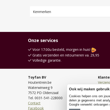
Kenmerken
Onze services
Voor 17:00u besteld, morgen in huis!
Gratis verzenden en retourneren va. 29,95
Volledige garantie.
Toyfan BV
Klante
Houtentrein.be
Verzen
Waterwinweg 9
Bezorg
Ook wij maken gebruik
7572 PD Oldenzaal
Bestell
Cookies helpen ons om jouw e
Tel. 0031-541-228000
Betale
delen je gegevens met analy
Contact
Retour
Google verwerkt ontvangen
Facebook
Garanti