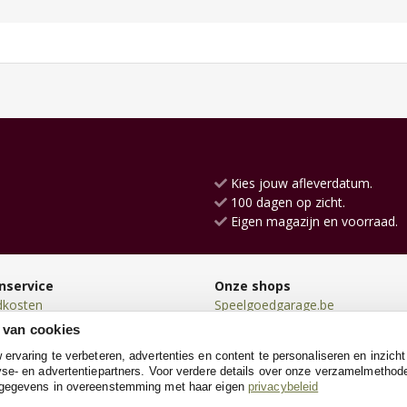
Kies jouw afleverdatum.
100 dagen op zicht.
Eigen magazijn en voorraad.
nservice
Onze shops
dkosten
Speelgoedgarage.be
en
Kinderwerkbank.be
 van cookies
en
SpeeltentXL.be
rvaring te verbeteren, advertenties en content te personaliseren en inzicht
n
Loopfiets.be
se- en advertentiepartners. Voor verdere details over onze verzamelmethod
neren
Loopauto.be
 gegevens in overeenstemming met haar eigen
privacybeleid
e
Racebaanshop.be