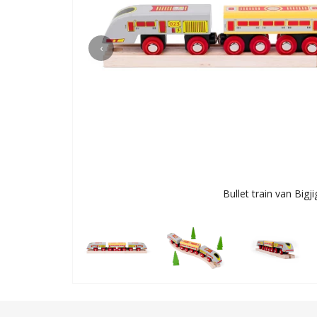
‹
Bullet train van Bigji