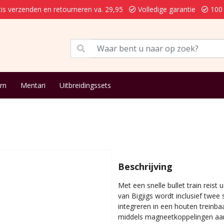
is verzenden en retourneren va. 29,95
Volledige garantie
100 
rn
Mentari
Uitbreidingssets
Beschrijving
Met een snelle bullet train reist 
van Bigjigs wordt inclusief twee 
integreren in een houten treinbaan
middels magneetkoppelingen aan 