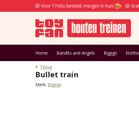
Voor 17:00u besteld, morgen in huis!
Grat
Home
Bandits and Angels
Bigjigs
Eichho
Terug
Bullet train
Merk:
Bigjigs