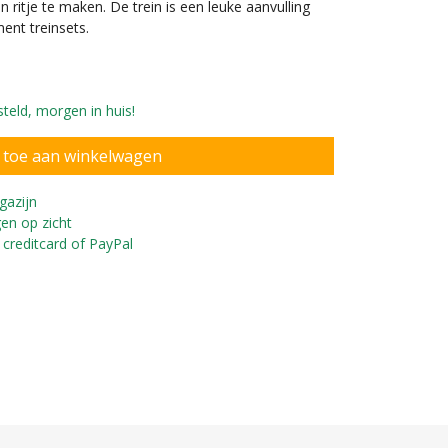
ritje te maken. De trein is een leuke aanvulling
ment treinsets.
teld, morgen in huis!
gazijn
en op zicht
 creditcard of PayPal
in een houten treinset