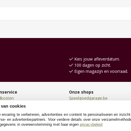
Kies jouw afleverdatum.
100 dagen op zicht.
Eigen magazijn en voorraad.
nservice
Onze shops
dkosten
Speelgoedgarage.be
en
Kinderwerkbank.be
 van cookies
en
SpeeltentXL.be
rvaring te verbeteren, advertenties en content te personaliseren en inzicht
n
Loopfiets.be
se- en advertentiepartners. Voor verdere details over onze verzamelmethod
neren
Loopauto.be
 gegevens in overeenstemming met haar eigen
privacybeleid
e
Racebaanshop.be