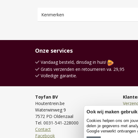
Kenmerken
Onze services
Vandaag besteld, dinsdag in huis!
Gratis verzenden en retourneren va. 29,95
Volledige garantie.
Toyfan BV
Klante
Houtentrein.be
Verzen
Waterwinweg 9
Bezorg
Ook wij maken gebruik
7572 PD Oldenzaal
Bestell
Cookies helpen ons om jouw e
Tel. 0031-541-228000
Betale
delen je gegevens met analy
Contact
Retour
Google verwerkt ontvangen
Facebook
Garanti