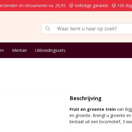
verzenden en retourneren va. 29,95
Volledige garantie
100 dag
rn
Mentari
Uitbreidingssets
Beschrijving
Fruit en groente trein
van Bigj
en groente. Brengt u groente en 
bestaat uit een locomotief, 3 wag