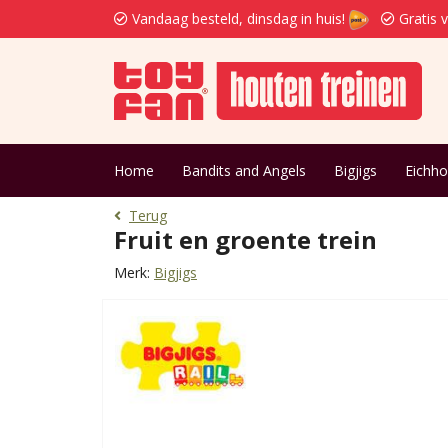
Vandaag besteld, dinsdag in huis!
Gratis 
Home
Bandits and Angels
Bigjigs
Eichho
Terug
Fruit en groente trein
Merk:
Bigjigs