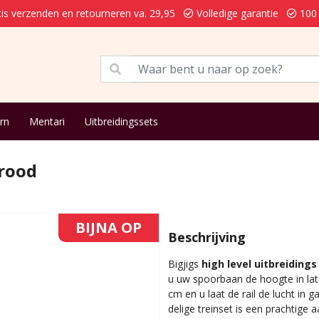
is verzenden en retourneren va. 29,95
Volledige garantie
100 
rn
Mentari
Uitbreidingssets
 rood
BIJNA OP
Beschrijving
Bigjigs
high level uitbreidings
u uw spoorbaan de hoogte in la
cm en u laat de rail de lucht in 
delige treinset is een prachtige 