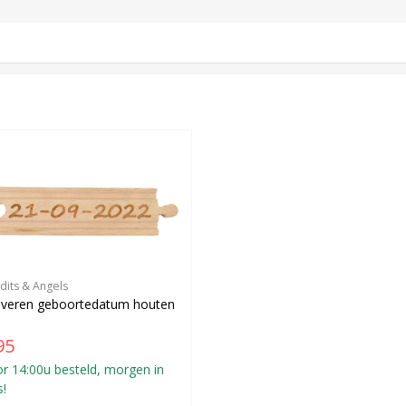
dits & Angels
averen geboortedatum houten
95
r 14:00u besteld, morgen in
s!