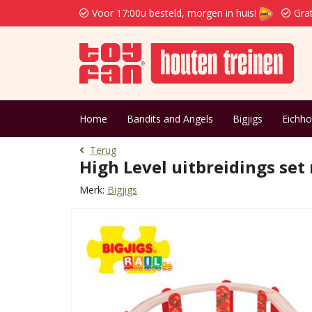
Voor 17:00u besteld, morgen in huis!
Grat
Home
Bandits and Angels
Bigjigs
Eichho
Terug
High Level uitbreidings set
Merk:
Bigjigs