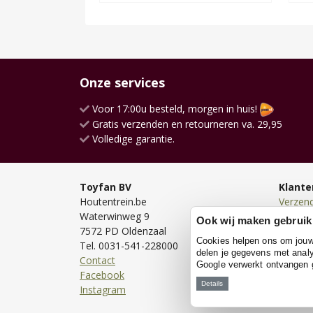
Onze services
Voor 17:00u besteld, morgen in huis!
Gratis verzenden en retourneren va. 29,95
Volledige garantie.
Toyfan BV
Klante
Houtentrein.be
Verzen
Waterwinweg 9
Bezorg
Ook wij maken gebruik
7572 PD Oldenzaal
Bestell
Cookies helpen ons om jouw e
Tel. 0031-541-228000
Betale
delen je gegevens met analy
Contact
Retour
Google verwerkt ontvangen
Facebook
Garanti
Details
Instagram