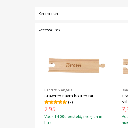
Kenmerken
Accessoires
Bandits & Angels
Ban
Graveren naam houten rail
Gr
(2)
rail
7,95
7,
Voor 14:00u besteld, morgen in
Voo
huis!
hui