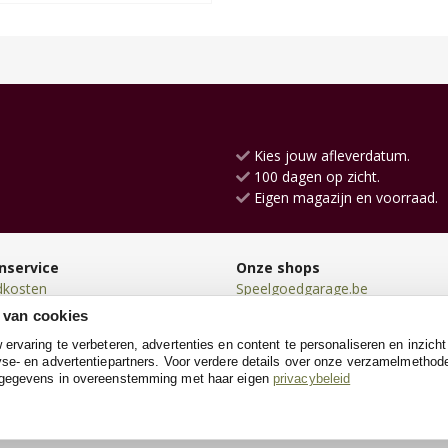
Kies jouw afleverdatum.
100 dagen op zicht.
Eigen magazijn en voorraad.
nservice
Onze shops
dkosten
Speelgoedgarage.be
en
Kinderwerkbank.be
 van cookies
en
SpeeltentXL.be
rvaring te verbeteren, advertenties en content te personaliseren en inzicht
n
Loopfiets.be
se- en advertentiepartners. Voor verdere details over onze verzamelmethod
neren
Loopauto.be
 gegevens in overeenstemming met haar eigen
privacybeleid
e
Racebaanshop.be
Kinderkoffer.be