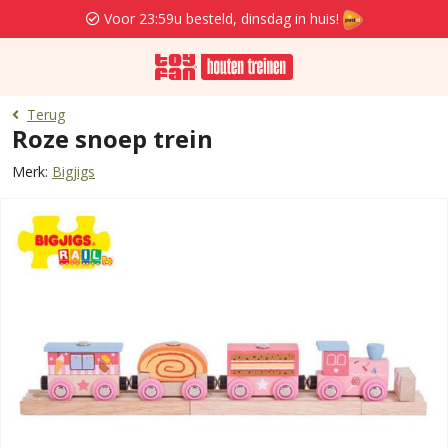
Voor 23:59u besteld, dinsdag in huis!
Terug
Roze snoep trein
Merk:
Bigjigs