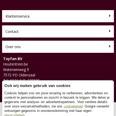
Klantenservice
Contact
Over ons
Toyfan BV
Houtentrein.be
Waterwinweg 9
7572 PD Oldenzaal
Tel. 0031-541-228000
Facebook
Ook wij maken gebruik van cookies
Instagram
Cookies helpen ons om jouw ervaring te verbeteren, advertenties en
content te personaliseren en inzicht in bezoek te krijgen. We delen je
gegevens met analyse- en advertentiepartners. Voor verdere details
over onze verzamelmethoden, zie ons
cookiebeleid
. Google verwerkt
© 2026 Toyfan BV
ontvangen gegevens in overeenstemming met haar eigen
privacybeleid
Algemene voorwaarden
Disclaimer
Privacy
Cookies