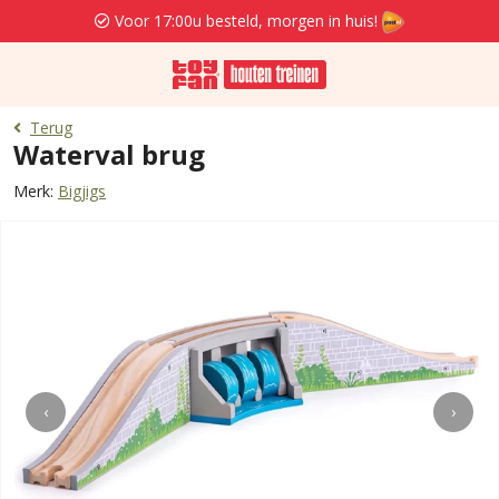
Voor 17:00u besteld, morgen in huis!
Terug
Waterval brug
Merk:
Bigjigs
‹
›