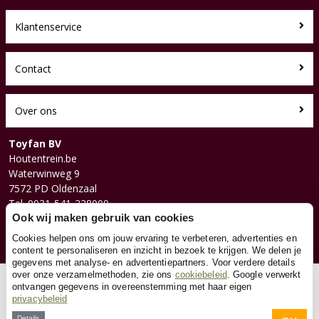
Klantenservice
Contact
Over ons
Toyfan BV
Houtentrein.be
Waterwinweg 9
7572 PD Oldenzaal
Tel. 0031-541-228000
Ook wij maken gebruik van cookies
Facebook
Instagram
Cookies helpen ons om jouw ervaring te verbeteren, advertenties en
content te personaliseren en inzicht in bezoek te krijgen. We delen je
gegevens met analyse- en advertentiepartners. Voor verdere details
over onze verzamelmethoden, zie ons
cookiebeleid
. Google verwerkt
© 2026 Toyfan BV
ontvangen gegevens in overeenstemming met haar eigen
privacybeleid
Algemene voorwaarden
Disclaimer
Privacy
Cookies
Details