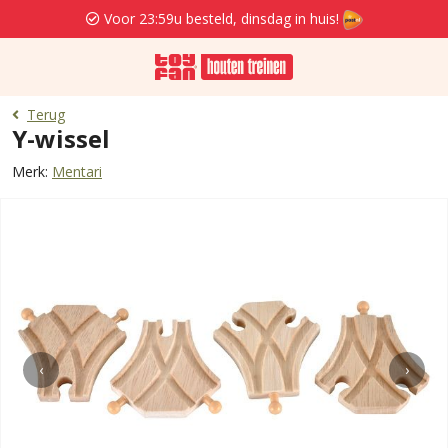
Voor 23:59u besteld, dinsdag in huis!
Terug
Y-wissel
Merk:
Mentari
‹
›