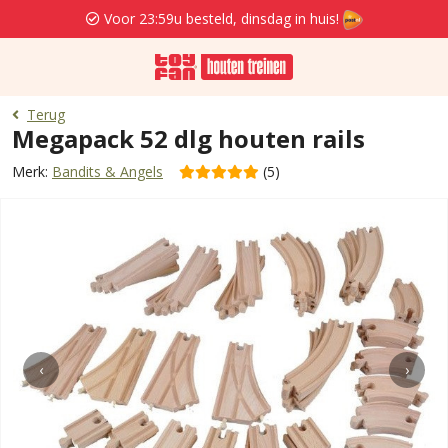
Voor 23:59u besteld, dinsdag in huis!
Terug
Megapack 52 dlg houten rails
Merk:
Bandits & Angels
(5)
‹
›