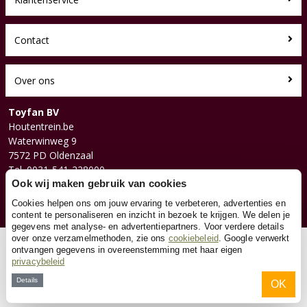
Contact
Over ons
Toyfan BV
Houtentrein.be
Waterwinweg 9
7572 PD Oldenzaal
Tel. 0031-541-228000
Facebook
Ook wij maken gebruik van cookies
Instagram
Cookies helpen ons om jouw ervaring te verbeteren, advertenties en
content te personaliseren en inzicht in bezoek te krijgen. We delen je
gegevens met analyse- en advertentiepartners. Voor verdere details
over onze verzamelmethoden, zie ons
cookiebeleid
. Google verwerkt
© 2026 Toyfan BV
ontvangen gegevens in overeenstemming met haar eigen
privacybeleid
Algemene voorwaarden
Disclaimer
Privacy
Cookies
Details
OK