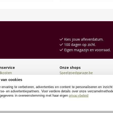
Kies jouw afleverdatum.
100 dagen op zicht.
Eigen magazijn en voorraad.
nservice
Onze shops
dkosten
Speelgoedgarage.be
en
Kinderwerkbank.be
 van cookies
en
SpeeltentXL.be
rvaring te verbeteren, advertenties en content te personaliseren en inzicht
n
Loopfiets.be
se- en advertentiepartners. Voor verdere details over onze verzamelmethod
neren
Loopauto.be
 gegevens in overeenstemming met haar eigen
privacybeleid
e
Racebaanshop.be
Kinderkoffer.be