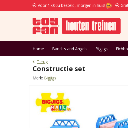
Voor 17:00u besteld, morgen in huis!
Grat
Home
Bandits and Angels
Bigjigs
Eichho
Terug
Constructie set
Merk:
Bigjigs