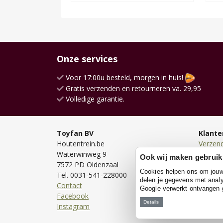
Onze services
Voor 17:00u besteld, morgen in huis!
Gratis verzenden en retourneren va. 29,95
Volledige garantie.
Toyfan BV
Klante
Houtentrein.be
Verzen
Waterwinweg 9
Bezorg
Ook wij maken gebruik
7572 PD Oldenzaal
Bestell
Cookies helpen ons om jouw e
Tel. 0031-541-228000
Betale
delen je gegevens met analy
Contact
Retour
Google verwerkt ontvangen
Facebook
Garanti
Details
Instagram