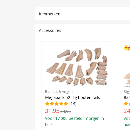
Kenmerken
Accessoires
Bandits & Angels
Bigj
Megapack 52 dlg houten rails
Rai
(14)
31,95
24
34,95
Voor 17:00u besteld, morgen in
Voo
huis!
hui