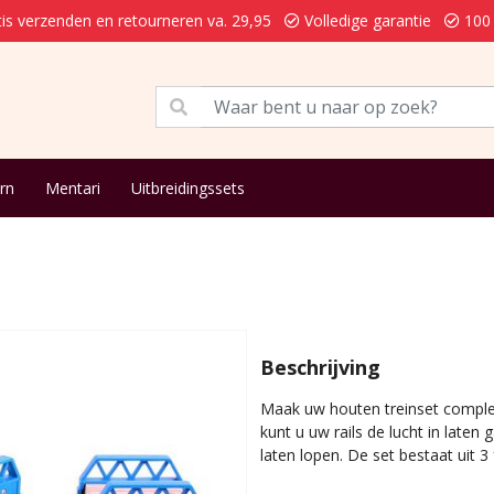
is verzenden en retourneren va. 29,95
Volledige garantie
100 
rn
Mentari
Uitbreidingssets
Beschrijving
Maak uw houten treinset comple
kunt u uw rails de lucht in laten
laten lopen. De set bestaat uit 3