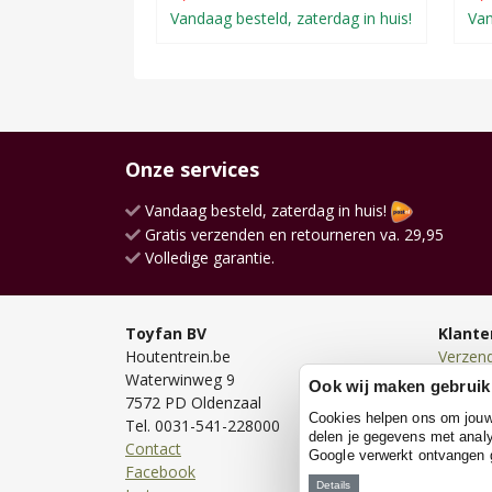
Vandaag besteld, zaterdag in huis!
Van
Onze services
Vandaag besteld, zaterdag in huis!
Gratis verzenden en retourneren va. 29,95
Volledige garantie.
Toyfan BV
Klante
Houtentrein.be
Verzen
Waterwinweg 9
Bezorg
Ook wij maken gebruik
7572 PD Oldenzaal
Bestell
Cookies helpen ons om jouw e
Tel. 0031-541-228000
Betale
delen je gegevens met analy
Contact
Retour
Google verwerkt ontvangen
Facebook
Garanti
Details