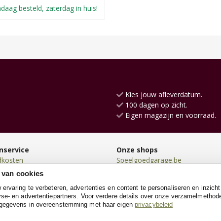
daag besteld, zaterdag in huis!
Kies jouw afleverdatum.
100 dagen op zicht.
Eigen magazijn en voorraad.
nservice
Onze shops
dkosten
Speelgoedgarage.be
en
Kinderwerkbank.be
 van cookies
en
SpeeltentXL.be
rvaring te verbeteren, advertenties en content te personaliseren en inzicht
n
Loopfiets.be
se- en advertentiepartners. Voor verdere details over onze verzamelmethod
neren
Loopauto.be
 gegevens in overeenstemming met haar eigen
privacybeleid
e
Racebaanshop.be