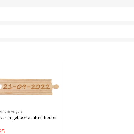
dits & Angels
averen geboortedatum houten
95