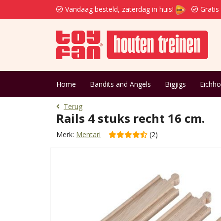
Vandaag besteld, zaterdag in huis!
Gratis
Home
Bandits and Angels
Bigjigs
Eichho
Terug
Rails 4 stuks recht 16 cm.
Merk:
Mentari
(2)