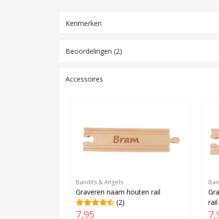
Kenmerken
Beoordelingen (2)
Accessoires
Bandits & Angels
Ban
Graveren naam houten rail
Gr
(2)
rail
7,95
7,