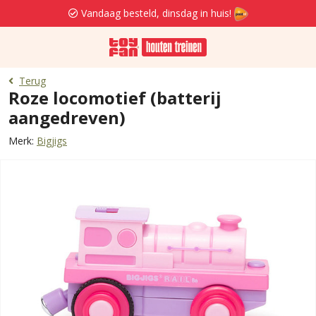
Vandaag besteld, dinsdag in huis!
Terug
Roze locomotief (batterij
aangedreven)
Merk:
Bigjigs