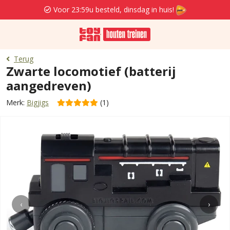
Voor 23:59u besteld, dinsdag in huis!
Terug
Zwarte locomotief (batterij
aangedreven)
Merk:
Bigjigs
(1)
‹
›